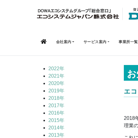
Skip to content
会社案内
サービス案内
事業所一覧
2022年
お
2021年
2020年
エコ
2019年
2018年
2017年
2016年
201
2015年
理業
2014年
2013年
これに