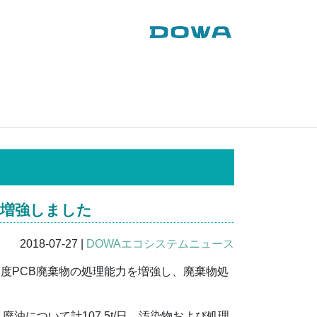
会社案内
サービス案内
事業所一覧
お問い合わせ
採用情報
を増強しました
DOWAエコシステム株式会社
2018-07-27
|
DOWAエコシステムニュース
濃度PCB廃棄物の処理能力を増強し、廃棄物処
油について計107.5t/日、汚染物および処理